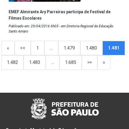
EMEF Almirante Ary Parreiras participa de Festival de
Filmes Escolares
Publicado em: 29/04/2016 6h03 - em Diretoria Regional de Educação
Santo Amaro
«
<<
1
…
1.479
1.480
1.481
1.482
1.483
…
1.685
>>
»