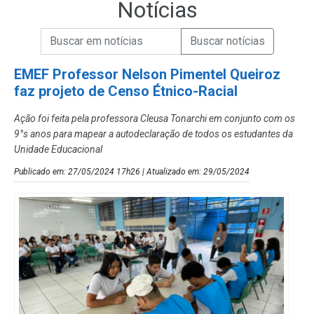
Notícias
Campo de Busca de informações
Enviar a Busca de Notícias
Campo de Busca de Notícias
EMEF Professor Nelson Pimentel Queiroz
faz projeto de Censo Étnico-Racial
Ação foi feita pela professora Cleusa Tonarchi em conjunto com os
9°s anos para mapear a autodeclaração de todos os estudantes da
Unidade Educacional
Publicado em: 27/05/2024 17h26 | Atualizado em: 29/05/2024