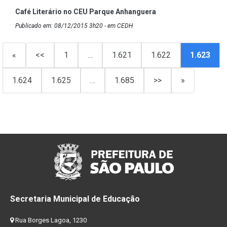
Café Literário no CEU Parque Anhanguera
Publicado em: 08/12/2015 3h20 - em CEDH
«
<<
1
…
1.621
1.622
1.623
1.624
1.625
…
1.685
>>
»
Secretaria Municipal de Educação
Rua Borges Lagoa, 1230