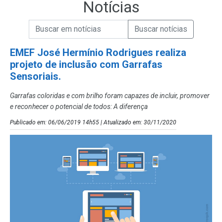
Notícias
Campo de Busca de informações
Enviar a Busca de Notícias
Campo de Busca de Notícias
EMEF José Hermínio Rodrigues realiza
projeto de inclusão com Garrafas
Sensoriais.
Garrafas coloridas e com brilho foram capazes de incluir, promover
e reconhecer o potencial de todos: A diferença
Publicado em: 06/06/2019 14h55 | Atualizado em: 30/11/2020