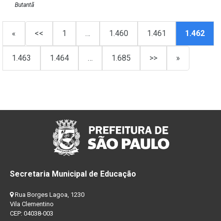
Butantã
«
<<
1
…
1.460
1.461
1.462
1.463
1.464
…
1.685
>>
»
Secretaria Municipal de Educação
Rua Borges Lagoa, 1230
Vila Clementino
CEP: 04038-003