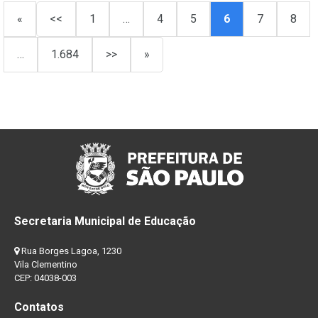
«
<<
1
…
4
5
6
7
8
…
1.684
>>
»
Secretaria Municipal de Educação
Rua Borges Lagoa, 1230
Vila Clementino
CEP: 04038-003
Contatos