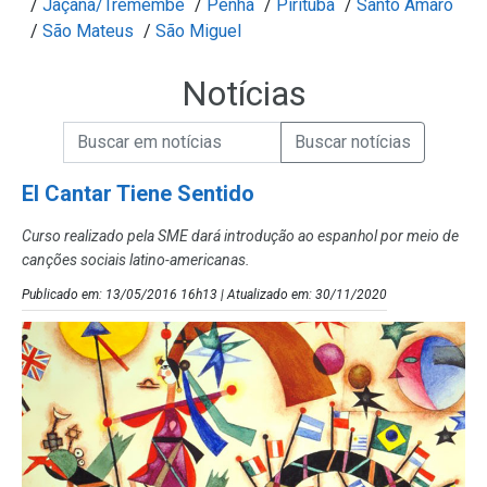
/
Jaçanã/Tremembé
/
Penha
/
Pirituba
/
Santo Amaro
/
São Mateus
/
São Miguel
Notícias
Campo de Busca de informações
Enviar a Busca de Notícias
Campo de Busca de Notícias
El Cantar Tiene Sentido
Curso realizado pela SME dará introdução ao espanhol por meio de
canções sociais latino-americanas.
Publicado em: 13/05/2016 16h13 | Atualizado em: 30/11/2020