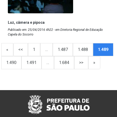
Luz, câmera e pipoca
Publicado em: 25/04/2016 4h22 - em Diretoria Regional de Educação
Capela do Socorro
«
<<
1
…
1.487
1.488
1.489
1.490
1.491
…
1.684
>>
»