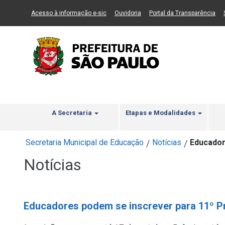
Ir ao Conteúdo
1
Ir para menu principal
2
Ir para busca
3
(Link para um novo sítio)
(Link para um novo sítio)
(Li
Acesso à informação e-sic
Ouvidoria
Portal da Transparência
A Secretaria
Etapas e Modalidades
Secretaria Municipal de Educação
Notícias
Educador
/
/
Notícias
Educadores podem se inscrever para 11º P