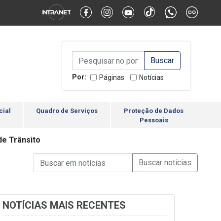
Alternar Alto Contraste
Alternar Tamanho da Fonte
Campo de Busca de inform
Campo de Busca de informações
Enviar a Busca
Por:
Páginas
Notícias
cial
Quadro de Serviços
Proteção de Dados
Pessoais
e Trânsito
Campo de Busca de informações
Enviar a Busca de Notícia
Campo de Busca de Notícias
NOTÍCIAS MAIS RECENTES