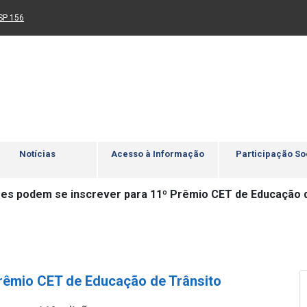
Ir para rodapé
4
Acessibilidade
5
nk para um novo sítio)
(Link para um novo sítio)
SP 156
Notícias
Acesso à Informação
Participação So
es podem se inscrever para 11º Prêmio CET de Educação d
rêmio CET de Educação de Trânsito