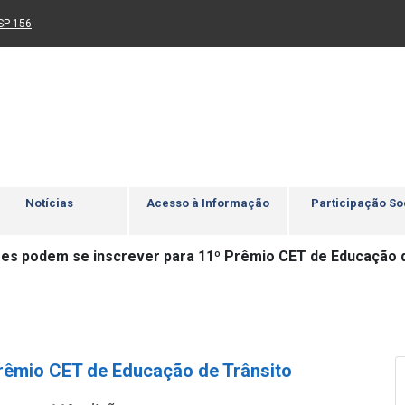
Ir para rodapé
4
Acessibilidade
5
nk para um novo sítio)
(Link para um novo sítio)
SP 156
Notícias
Acesso à Informação
Participação So
es podem se inscrever para 11º Prêmio CET de Educação d
rêmio CET de Educação de Trânsito