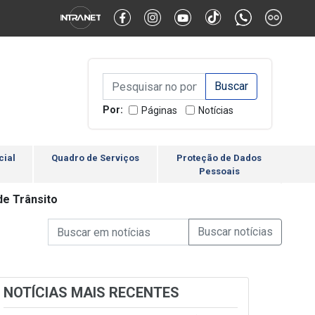
Alternar Alto Contraste
Alternar Tamanho da Fonte
Campo de Busca de inform
Campo de Busca de informações
Enviar a Busca
Por:
Páginas
Notícias
cial
Quadro de Serviços
Proteção de Dados
Pessoais
e Trânsito
Campo de Busca de informações
Enviar a Busca de Notícia
Campo de Busca de Notícias
NOTÍCIAS MAIS RECENTES