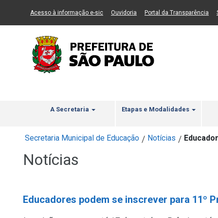
Ir ao Conteúdo
1
Ir para menu principal
2
Ir para busca
3
(Link para um novo sítio)
(Link para um novo sítio)
(Li
Acesso à informação e-sic
Ouvidoria
Portal da Transparência
A Secretaria
Etapas e Modalidades
Secretaria Municipal de Educação
Notícias
Educador
/
/
Notícias
Educadores podem se inscrever para 11º P