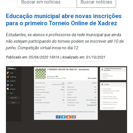
Campo de Busca de Notícias
Educação municipal abre novas inscrições
para o primeiro Torneio Online de Xadrez
Estudantes, ex-alunos e professores da rede municipal que ainda
não estejam participando do torneio podem se inscrever até 10 de
junho; Competição virtual inicia no dia 12
Publicado em: 05/06/2020 16h16 | Atualizado em: 01/10/2021