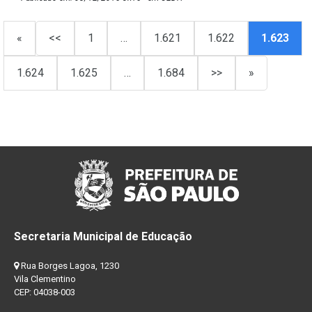
«
<<
1
…
1.621
1.622
1.623
1.624
1.625
…
1.684
>>
»
Secretaria Municipal de Educação
Rua Borges Lagoa, 1230
Vila Clementino
CEP: 04038-003