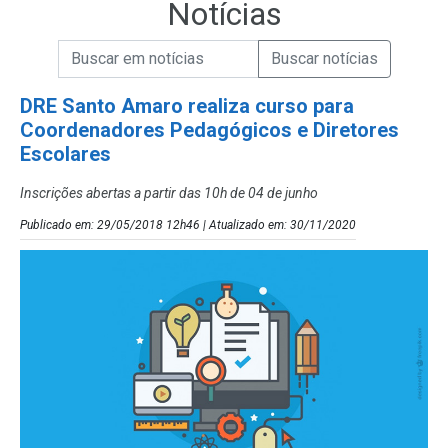
Notícias
Campo de Busca de informações
Enviar a Busca de Notícias
Campo de Busca de Notícias
DRE Santo Amaro realiza curso para
Coordenadores Pedagógicos e Diretores
Escolares
Inscrições abertas a partir das 10h de 04 de junho
Publicado em: 29/05/2018 12h46 | Atualizado em: 30/11/2020