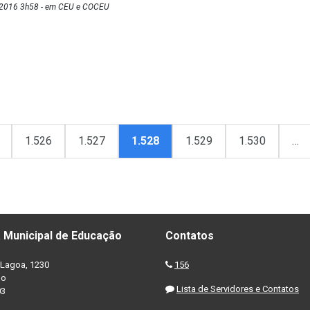
/2016 3h58 - em CEU e COCEU
1.526
1.527
1.528
1.529
1.530
…
 Municipal de Educação
Contatos
Lagoa, 1230
156
no
Lista de Servidores e Contatos
03