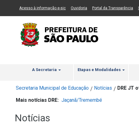
Ir ao Conteúdo
1
Ir para menu principal
2
Ir para busca
3
(Link para um novo sítio)
(Link para um novo sítio)
(Li
Acesso à informação e-sic
Ouvidoria
Portal da Transparência
A Secretaria
Etapas e Modalidades
Secretaria Municipal de Educação
Notícias
DRE JT o
/
/
Mais notícias DRE:
Jaçanã/Tremembé
Notícias