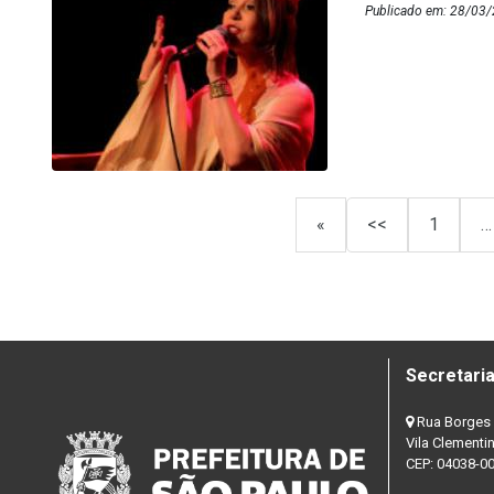
Publicado em: 28/03
«
<<
1
…
Secretaria
Rua Borges 
Vila Clementi
CEP: 04038-0