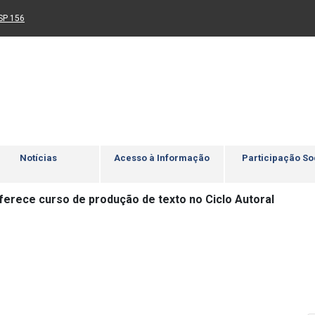
Ir para rodapé
4
Acessibilidade
5
nk para um novo sítio)
(Link para um novo sítio)
SP 156
Notícias
Acesso à Informação
Participação So
ferece curso de produção de texto no Ciclo Autoral