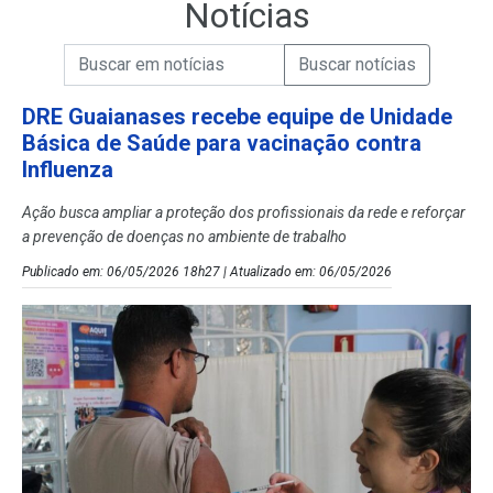
Notícias
Campo de Busca de informações
Enviar a Busca de Notícias
Campo de Busca de Notícias
DRE Guaianases recebe equipe de Unidade
Básica de Saúde para vacinação contra
Influenza
Ação busca ampliar a proteção dos profissionais da rede e reforçar
a prevenção de doenças no ambiente de trabalho
Publicado em: 06/05/2026 18h27 | Atualizado em: 06/05/2026