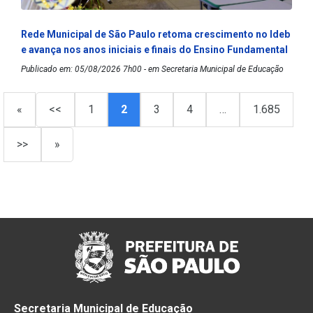
Rede Municipal de São Paulo retoma crescimento no Ideb
e avança nos anos iniciais e finais do Ensino Fundamental
Publicado em: 05/08/2026 7h00 - em Secretaria Municipal de Educação
«
<<
1
2
3
4
…
1.685
>>
»
Secretaria Municipal de Educação