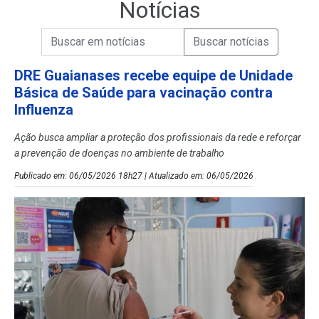
Notícias
Campo de Busca de informações
Enviar a Busca de Notícias
Campo de Busca de Notícias
DRE Guaianases recebe equipe de Unidade
Básica de Saúde para vacinação contra
Influenza
Ação busca ampliar a proteção dos profissionais da rede e reforçar
a prevenção de doenças no ambiente de trabalho
Publicado em: 06/05/2026 18h27 | Atualizado em: 06/05/2026