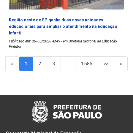
Região oeste de SP ganha duas novas unidades
educacionais para ampliar o atendimento na Educação
Infantil
Publicado em: 06/08/2026 4h49 - em Diretoria Regional de Educação
Pirituba
«
1
2
3
…
1.685
>>
»