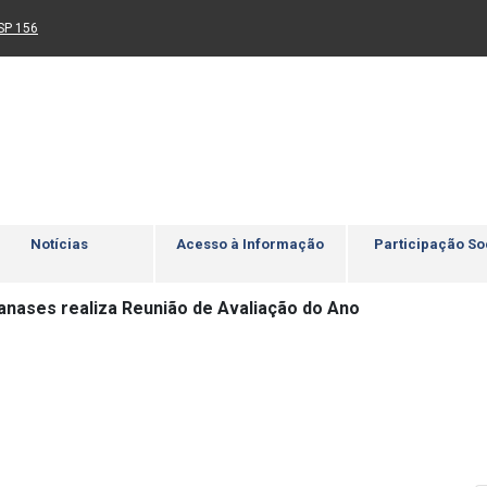
Ir para rodapé
4
Acessibilidade
5
nk para um novo sítio)
(Link para um novo sítio)
SP 156
Notícias
Acesso à Informação
Participação So
anases realiza Reunião de Avaliação do Ano