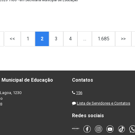
<<
1
2
3
4
…
1.685
>>
 Municipal de Educação
Contatos
Lagoa, 1230
156
no
Lista de Servidores e Contatos
03
Redes sociais