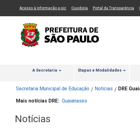
Ir ao Conteúdo
1
Ir para menu principal
2
Ir para busca
3
(Link para um novo sítio)
(Link para um novo sítio)
(Li
Acesso à informação e-sic
Ouvidoria
Portal da Transparência
A Secretaria
Etapas e Modalidades
Secretaria Municipal de Educação
Notícias
DRE Guai
/
/
Mais notícias DRE:
Guaianases
Notícias