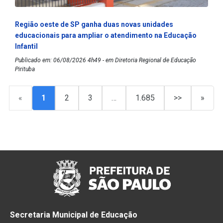
Região oeste de SP ganha duas novas unidades
educacionais para ampliar o atendimento na Educação
Infantil
Publicado em: 06/08/2026 4h49 - em Diretoria Regional de Educação
Pirituba
«
1
2
3
…
1.685
>>
»
Secretaria Municipal de Educação