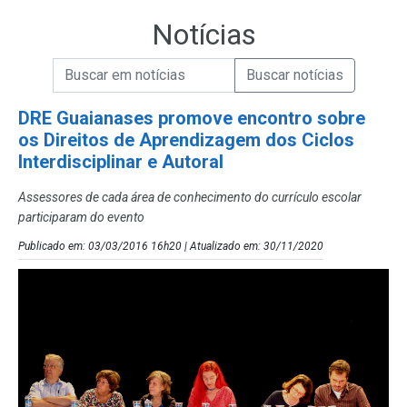
Notícias
Campo de Busca de informações
Enviar a Busca de Notícias
Campo de Busca de Notícias
DRE Guaianases promove encontro sobre
os Direitos de Aprendizagem dos Ciclos
Interdisciplinar e Autoral
Assessores de cada área de conhecimento do currículo escolar
participaram do evento
Publicado em: 03/03/2016 16h20 | Atualizado em: 30/11/2020