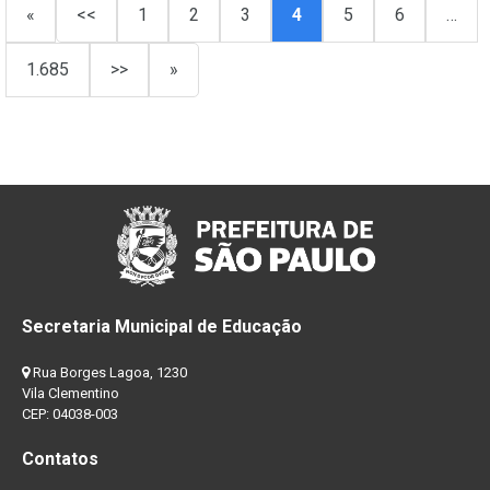
«
<<
1
2
3
4
5
6
…
1.685
>>
»
Secretaria Municipal de Educação
Rua Borges Lagoa, 1230
Vila Clementino
CEP: 04038-003
Contatos