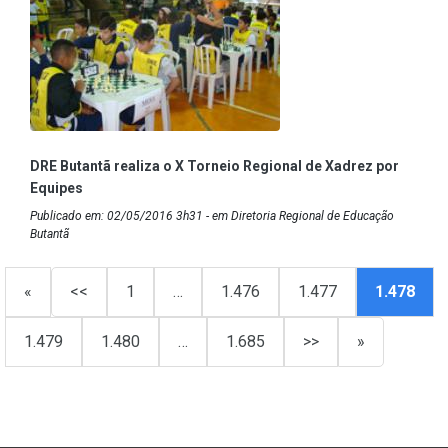
DRE Butantã realiza o X Torneio Regional de Xadrez por
Equipes
Publicado em: 02/05/2016 3h31 - em Diretoria Regional de Educação
Butantã
«
<<
1
…
1.476
1.477
1.478
1.479
1.480
…
1.685
>>
»