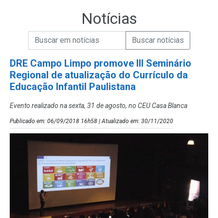
Notícias
Campo de Busca de informações
Enviar a Busca de Notícias
Campo de Busca de Notícias
DRE Campo Limpo promove III Seminário
Regional de atualização do Currículo da
Educação Infantil Paulistana
Evento realizado na sexta, 31 de agosto, no CEU Casa Blanca
Publicado em: 06/09/2018 16h58 | Atualizado em: 30/11/2020