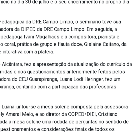
nício no dia 30 de julho e o seu encerramento no próprio dia
o Pedagógica da DRE Campo Limpo, o seminário teve sua
ormadora da DIPED da DRE Campo Limpo. Em seguida, a
 pedagoga Ivani Magalhães e a compositora, pianista e
oral, prática de grupo e flauta doce, Gislaine Caitano, da
interativa com a plateia.
Alcântara, fez a apresentação da atualização do currículo da
orridas e nos questionamentos anteriormente feitos pelos
dora do CEU Guarapiranga, Luana Lodi Heringer, fez um
piranga, contando com a participação das professoras
ra Luana juntou-se à mesa solene composta pela assessora
y Amaral Melo, e ao diretor da COPED/DIEI, Cristiano
inhada à mesa solene uma rodada de perguntas no sentido de
 questionamentos e considerações finais de todos os