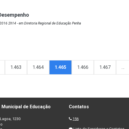
 Desempenho
2016 2h14 - em Diretoria Regional de Educação Penha
1.463
1.464
1.465
1.466
1.467
…
 Municipal de Educação
Contatos
Lagoa, 1230
156
no
Lista de Servidores e Contatos