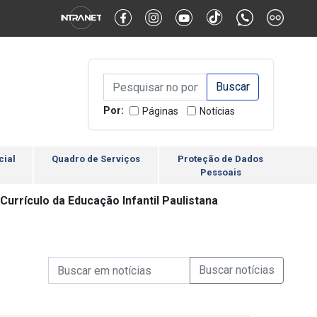
Alternar Alto Contraste
Alternar Tamanho da Fonte
Campo de Busca de inform
Campo de Busca de informações
Enviar a Busca
Por:
Páginas
Notícias
cial
Quadro de Serviços
Proteção de Dados
Pessoais
urrículo da Educação Infantil Paulistana
Campo de Busca de informações
Enviar a Busca de Notícia
Campo de Busca de Notícias