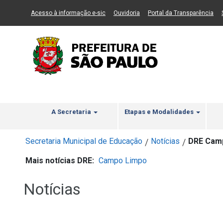
Ir ao Conteúdo
1
Ir para menu principal
2
Ir para busca
3
(Link para um novo sítio)
(Link para um novo sítio)
(Li
Acesso à informação e-sic
Ouvidoria
Portal da Transparência
A Secretaria
Etapas e Modalidades
Secretaria Municipal de Educação
Notícias
DRE Camp
/
/
Mais notícias DRE:
Campo Limpo
Notícias