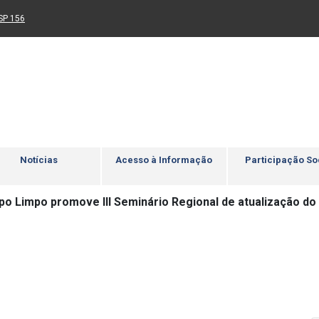
Ir para rodapé
4
Acessibilidade
5
nk para um novo sítio)
(Link para um novo sítio)
SP 156
Notícias
Acesso à Informação
Participação So
o Limpo promove III Seminário Regional de atualização do C