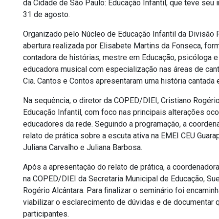
da Cidade de São Paulo: Educação Infantil, que teve seu i
31 de agosto.
Organizado pelo Núcleo de Educação Infantil da Divisã
abertura realizada por Elisabete Martins da Fonseca, f
contadora de histórias, mestre em Educação, psicóloga e
educadora musical com especialização nas áreas de canto c
Cia. Cantos e Contos apresentaram uma história cantada e 
Na sequência, o diretor da COPED/DIEI, Cristiano Rogério 
Educação Infantil, com foco nas principais alterações oc
educadores da rede. Seguindo a programação, a coordena
relato de prática sobre a escuta ativa na EMEI CEU Guara
Juliana Carvalho e Juliana Barbosa.
Após a apresentação do relato de prática, a coordenado
na COPED/DIEI da Secretaria Municipal de Educação, Suel
Rogério Alcântara. Para finalizar o seminário foi encam
viabilizar o esclarecimento de dúvidas e de documentar
participantes.