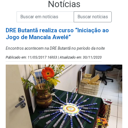
Notícias
Campo de Busca de informações
Enviar a Busca de Notícias
Campo de Busca de Notícias
DRE Butantã realiza curso “Iniciação ao
Jogo de Mancala Awelé”
Encontros acontecem na DRE Butantã no período da noite
Publicado em: 11/05/2017 16h53 | Atualizado em: 30/11/2020