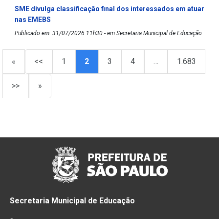
SME divulga classificação final dos interessados em atuar
nas EMEBS
Publicado em: 31/07/2026 11h30 - em Secretaria Municipal de Educação
«
<<
1
2
3
4
…
1.683
>>
»
Secretaria Municipal de Educação