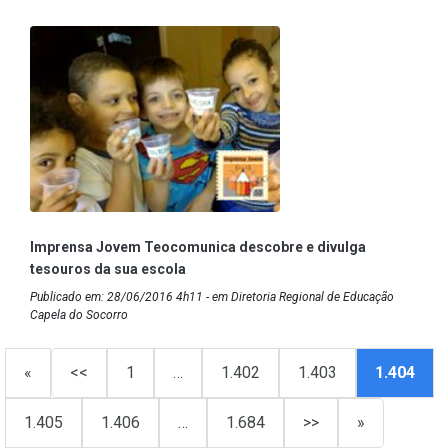
Imprensa Jovem Teocomunica descobre e divulga
tesouros da sua escola
Publicado em: 28/06/2016 4h11 - em Diretoria Regional de Educação
Capela do Socorro
«
<<
1
…
1.402
1.403
1.404
1.405
1.406
…
1.684
>>
»