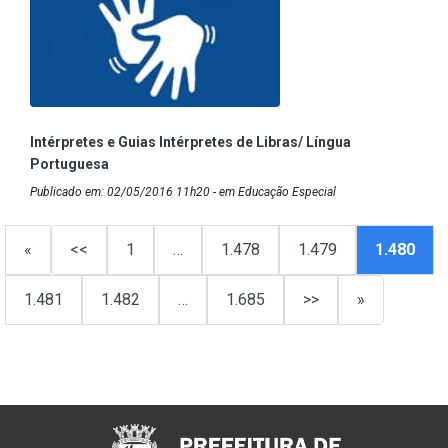
Intérpretes e Guias Intérpretes de Libras/ Língua
Portuguesa
Publicado em: 02/05/2016 11h20 - em Educação Especial
«
<<
1
…
1.478
1.479
1.480
1.481
1.482
…
1.685
>>
»