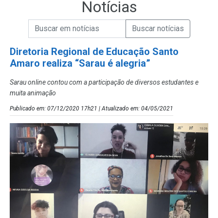
Notícias
Campo de Busca de informações
Enviar a Busca de Notícias
Campo de Busca de Notícias
Diretoria Regional de Educação Santo
Amaro realiza “Sarau é alegria”
Sarau online contou com a participação de diversos estudantes e
muita animação
Publicado em: 07/12/2020 17h21 | Atualizado em: 04/05/2021