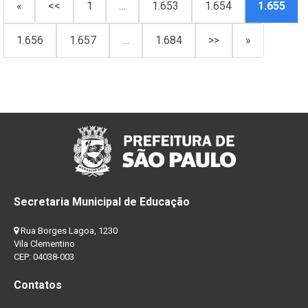
«
<<
1
…
1.653
1.654
1.655
1.656
1.657
…
1.684
>>
»
Secretaria Municipal de Educação
Rua Borges Lagoa, 1230
Vila Clementino
CEP: 04038-003
Contatos