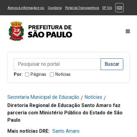
Ir ao Conteúdo
1
Ir para menu principal
2
Ir para busca
3
(Atalhos
(Link para um novo sítio)
(Link para um novo sítio)
(Link para um novo sítio)
(Link para um novo
Acesso à informação e-sic
Ouvidoria
Portal da Transparência
SP 156
Ir para rodapé
4
Acessibilidade
5
Alternar Alto Contraste
Alternar Tamanho da Fonte
Most
Campo de Busca de informações
Campo de Busca de informações
Enviar a Busca
Por:
Páginas
Notícias
Secretaria Municipal de Educação
Notícias
/
/
Diretoria Regional de Educação Santo Amaro faz
parceria com Ministério Público do Estado de São
Paulo
Mais notícias DRE:
Santo Amaro