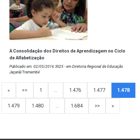
A Consolidação dos Direitos de Aprendizagem no Ciclo
de Alfabetização
Publicado em: 02/05/2016 3h25 - em Diretoria Regional de Educação
Jaçanã/Tremembé
«
<<
1
…
1.476
1.477
1.478
1.479
1.480
…
1.684
>>
»