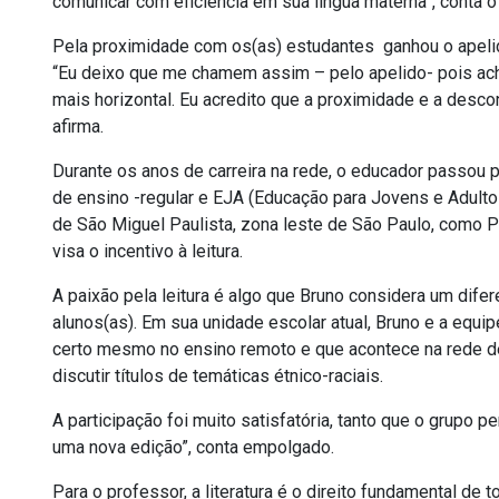
comunicar com eficiência em sua língua materna”, conta o
Pela proximidade com os(as) estudantes ganhou o apelid
“Eu deixo que me chamem assim – pelo apelido- pois ach
mais horizontal. Eu acredito que a proximidade e a desc
afirma.
Durante os anos de carreira na rede, o educador passou
de ensino -regular e EJA (Educação para Jovens e Adultos
de São Miguel Paulista, zona leste de São Paulo, como P
visa o incentivo à leitura.
A paixão pela leitura é algo que Bruno considera um dife
alunos(as). Em sua unidade escolar atual, Bruno e a equipe
certo mesmo no ensino remoto e que acontece na rede de 
discutir títulos de temáticas étnico-raciais.
A participação foi muito satisfatória, tanto que o grupo
uma nova edição”, conta empolgado.
Para o professor, a literatura é o direito fundamental d