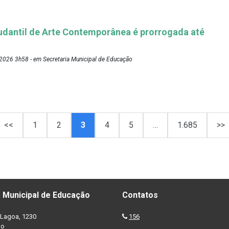
udantil de Arte Contemporânea é prorrogada até
2026 3h58 - em Secretaria Municipal de Educação
<<
1
2
3
4
5
…
1.685
>>
 Municipal de Educação
Contatos
Lagoa, 1230
156
no