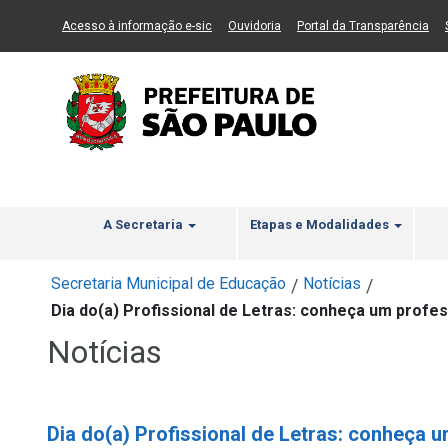
Ir ao Conteúdo
1
Ir para menu principal
2
Ir para busca
3
(Link para um novo sítio)
(Link para um novo sítio)
(Li
Acesso à informação e-sic
Ouvidoria
Portal da Transparência
A Secretaria
Etapas e Modalidades
Secretaria Municipal de Educação
Notícias
/
/
Dia do(a) Profissional de Letras: conheça um profes
Notícias
Dia do(a) Profissional de Letras: conheça 