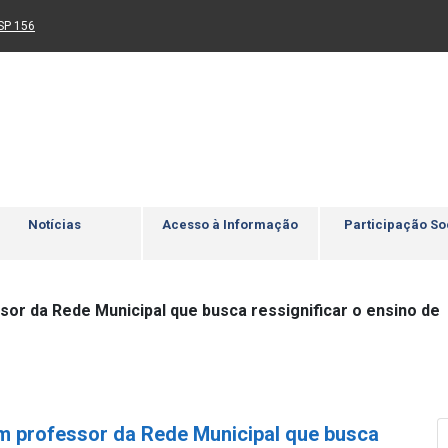
Ir para rodapé
4
Acessibilidade
5
nk para um novo sítio)
(Link para um novo sítio)
SP 156
Notícias
Acesso à Informação
Participação So
sor da Rede Municipal que busca ressignificar o ensino de
um professor da Rede Municipal que busca