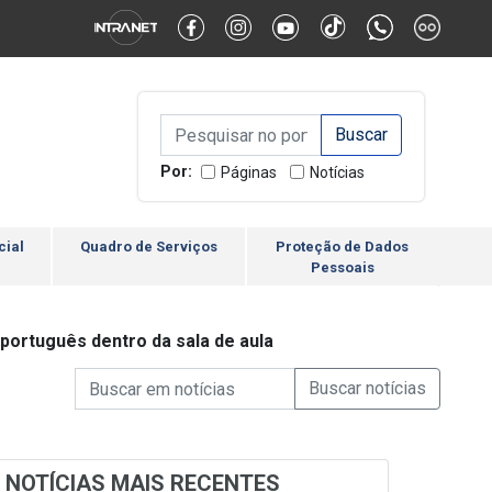
Alternar Alto Contraste
Alternar Tamanho da Fonte
Campo de Busca de inform
Campo de Busca de informações
Enviar a Busca
Por:
Páginas
Notícias
cial
Quadro de Serviços
Proteção de Dados
Pessoais
 português dentro da sala de aula
Campo de Busca de informações
Enviar a Busca de Notícia
Campo de Busca de Notícias
NOTÍCIAS MAIS RECENTES