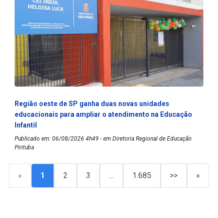
Região oeste de SP ganha duas novas unidades
educacionais para ampliar o atendimento na Educação
Infantil
Publicado em: 06/08/2026 4h49 - em Diretoria Regional de Educação
Pirituba
«
1
2
3
…
1.685
>>
»