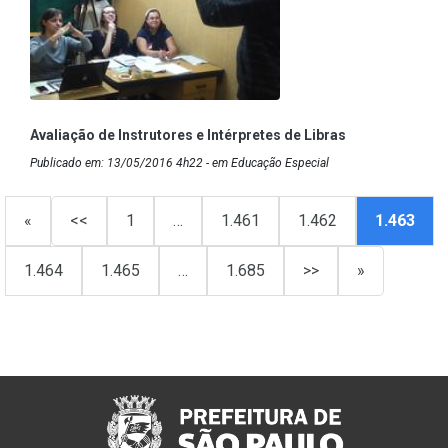
Avaliação de Instrutores e Intérpretes de Libras
Publicado em: 13/05/2016 4h22 - em Educação Especial
«
<<
1
…
1.461
1.462
1.463
1.464
1.465
…
1.685
>>
»