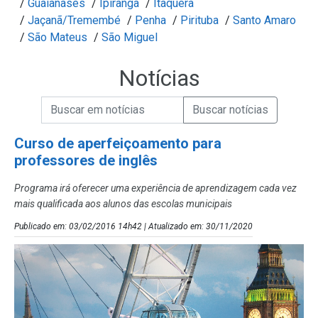
/
Guaianases
/
Ipiranga
/
Itaquera
/
Jaçanã/Tremembé
/
Penha
/
Pirituba
/
Santo Amaro
/
São Mateus
/
São Miguel
Notícias
Campo de Busca de informações
Enviar a Busca de Notícias
Campo de Busca de Notícias
Curso de aperfeiçoamento para
professores de inglês
Programa irá oferecer uma experiência de aprendizagem cada vez
mais qualificada aos alunos das escolas municipais
Publicado em: 03/02/2016 14h42 | Atualizado em: 30/11/2020