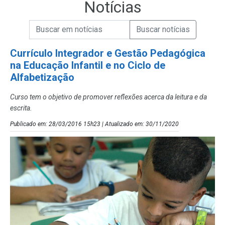
Notícias
Campo de Busca de informações
Enviar a Busca de Notícias
Campo de Busca de Notícias
Currículo Integrador e Gestão Pedagógica
na Educação Infantil e no Ciclo de
Alfabetização
Curso tem o objetivo de promover reflexões acerca da leitura e da
escrita.
Publicado em: 28/03/2016 15h23 | Atualizado em: 30/11/2020