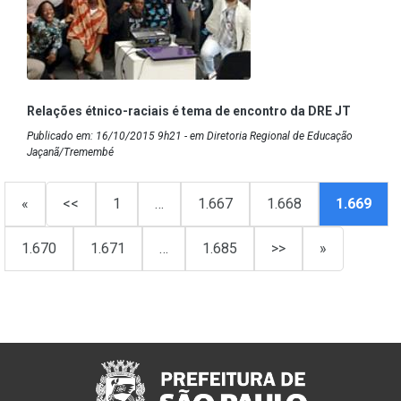
Relações étnico-raciais é tema de encontro da DRE JT
Publicado em: 16/10/2015 9h21 - em Diretoria Regional de Educação
Jaçanã/Tremembé
«
<<
1
…
1.667
1.668
1.669
1.670
1.671
…
1.685
>>
»