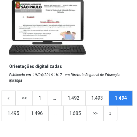
Orientações digitalizadas
Publicado em: 19/04/2016 1h17 - em Diretoria Regional de Educação
Ipiranga
«
<<
1
…
1.492
1.493
1.494
1.495
1.496
…
1.685
>>
»