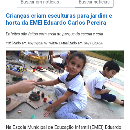
Campo de Busca de Notícias
Crianças criam esculturas para jardim e
horta da EMEI Eduardo Carlos Pereira
Enfeites são feitos com areia do parque da escola e cola
Publicado em: 03/09/2018 18h36 | Atualizado em: 30/11/2020
Na Escola Municipal de Educação Infantil (EMEI) Eduardo