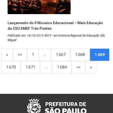
Lançamento do II Mosaico Educacional – Mais Educação
do CEU EMEF Três Pontes
Publicado em: 14/10/2015 4h19 - em Diretoria Regional de Educação São
Miguel
«
<<
1
…
1.667
1.668
1.669
1.670
1.671
…
1.684
>>
»