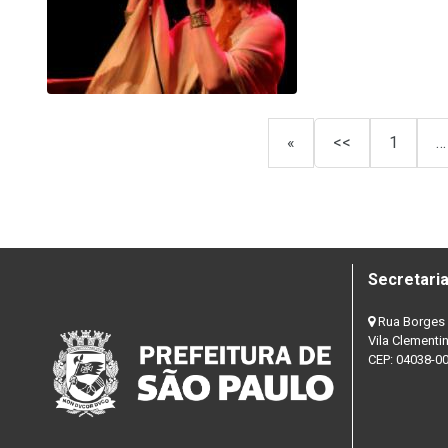
«
<<
1
…
Secretaria
Rua Borges 
Vila Clementi
CEP: 04038-0