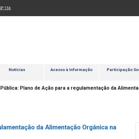
Ir para rodapé
4
Acessibilidade
5
nk para um novo sítio)
(Link para um novo sítio)
SP 156
Notícias
Acesso à Informação
Participação So
 Pública: Plano de Ação para a regulamentação da Alimenta
gulamentação da Alimentação Orgânica na