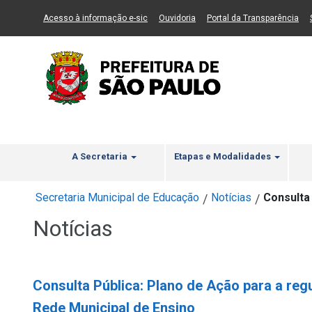
Ir ao Conteúdo
1
Ir para menu principal
2
Ir para busca
3
(Link para um novo sítio)
(Link para um novo sítio)
(Li
Acesso à informação e-sic
Ouvidoria
Portal da Transparência
A Secretaria
Etapas e Modalidades
Secretaria Municipal de Educação
Notícias
Consulta
/
/
Notícias
Consulta Pública: Plano de Ação para a re
Rede Municipal de Ensino