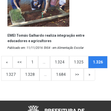
EMEI Tomás Galhardo realiza integração entre
educadores e agricultores
Publicado em: 11/11/2016 5h54 - em Alimentação Escolar
«
<<
1
…
1.324
1.325
1.326
1.327
1.328
…
1.684
>>
»