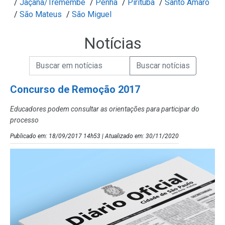
/
Jaçanã/Tremembé
/
Penha
/
Pirituba
/
Santo Amaro
/
São Mateus
/
São Miguel
Notícias
Campo de Busca de informações
Enviar a Busca de Notícias
Campo de Busca de Notícias
Concurso de Remoção 2017
Educadores podem consultar as orientações para participar do
processo
Publicado em: 18/09/2017 14h53 | Atualizado em: 30/11/2020