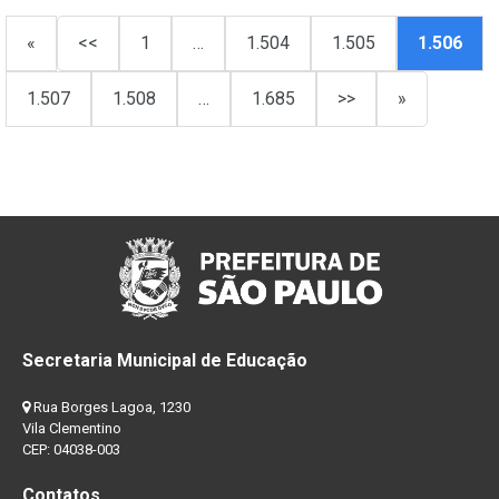
«
<<
1
…
1.504
1.505
1.506
1.507
1.508
…
1.685
>>
»
Secretaria Municipal de Educação
Rua Borges Lagoa, 1230
Vila Clementino
CEP: 04038-003
Contatos