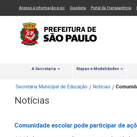
Ir ao Conteúdo
1
Ir para menu principal
2
Ir para busca
3
(Link para um novo sítio)
(Link para um novo sítio)
(Li
Acesso à informação e-sic
Ouvidoria
Portal da Transparência
A Secretaria
Etapas e Modalidades
Secretaria Municipal de Educação
Notícias
Comunidad
/
/
Notícias
Comunidade escolar pode participar de ações