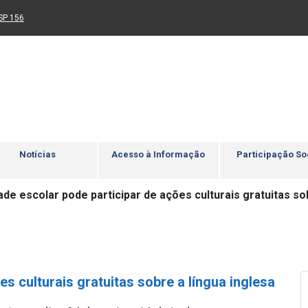
Ir para rodapé
4
Acessibilidade
5
nk para um novo sítio)
(Link para um novo sítio)
SP 156
Notícias
Acesso à Informação
Participação So
e escolar pode participar de ações culturais gratuitas sob
 culturais gratuitas sobre a língua inglesa