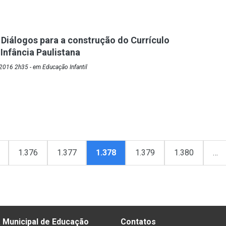
– Diálogos para a construção do Currículo
 Infância Paulistana
2016 2h35 - em Educação Infantil
1.376
1.377
1.378
1.379
1.380
…
 Municipal de Educação
Contatos