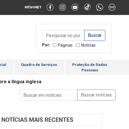
Alternar Alto Contraste
Alternar Tamanho da Fonte
Campo de Busca de inform
Campo de Busca de informações
Enviar a Busca
Por:
Páginas
Notícias
cial
Quadro de Serviços
Proteção de Dados
Pessoais
re a língua inglesa
Campo de Busca de informações
Enviar a Busca de Notícia
Campo de Busca de Notícias
NOTÍCIAS MAIS RECENTES