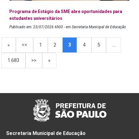
Programa de Estágio da SME abre oportunidades para
estudantes universitários
Publicado em: 23/07/2026 6h00 - em Secretaria Municipal de Educação
«
<<
1
2
3
4
5
…
1.683
>>
»
Secretaria Municipal de Educação