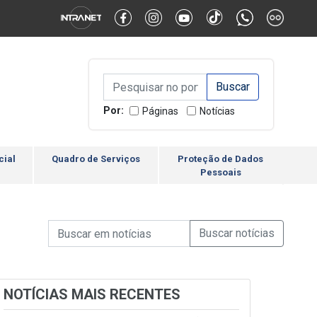
Alternar Alto Contraste
Alternar Tamanho da Fonte
Campo de Busca de inform
Campo de Busca de informações
Enviar a Busca
Por:
Páginas
Notícias
cial
Quadro de Serviços
Proteção de Dados
Pessoais
Campo de Busca de informações
Enviar a Busca de Notícia
Campo de Busca de Notícias
NOTÍCIAS MAIS RECENTES