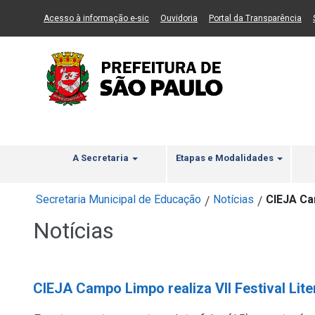
Ir ao Conteúdo
1
Ir para menu principal
2
Ir para busca
3
(Link para um novo sítio)
(Link para um novo sítio)
(Li
Acesso à informação e-sic
Ouvidoria
Portal da Transparência
A Secretaria
Etapas e Modalidades
Secretaria Municipal de Educação
Notícias
CIEJA Cam
/
/
Notícias
CIEJA Campo Limpo realiza VII Festival Lite