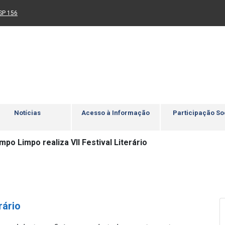
Ir para rodapé
4
Acessibilidade
5
nk para um novo sítio)
(Link para um novo sítio)
SP 156
Notícias
Acesso à Informação
Participação So
po Limpo realiza VII Festival Literário
rário