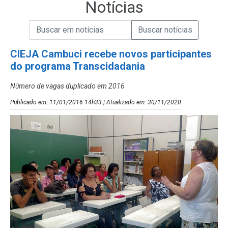
Notícias
Campo de Busca de informações
Enviar a Busca de Notícias
Campo de Busca de Notícias
CIEJA Cambuci recebe novos participantes
do programa Transcidadania
Número de vagas duplicado em 2016
Publicado em: 11/01/2016 14h33 | Atualizado em: 30/11/2020