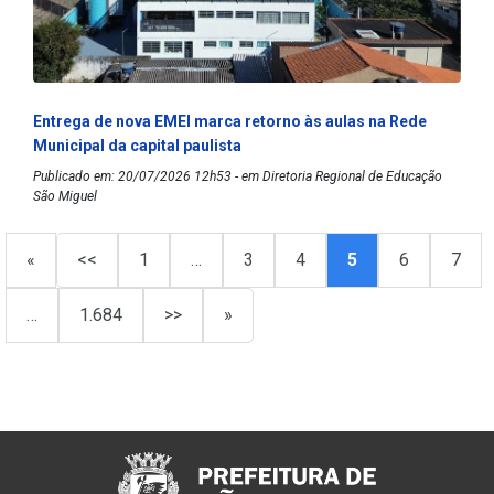
Entrega de nova EMEI marca retorno às aulas na Rede
Municipal da capital paulista
Publicado em: 20/07/2026 12h53 - em Diretoria Regional de Educação
São Miguel
«
<<
1
…
3
4
5
6
7
…
1.684
>>
»