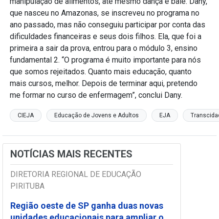
manipulação de alimentos, até mesmo dança e balé. Dany,
que nasceu no Amazonas, se inscreveu no programa no
ano passado, mas não conseguiu participar por conta das
dificuldades financeiras e seus dois filhos. Ela, que foi a
primeira a sair da prova, entrou para o módulo 3, ensino
fundamental 2. “O programa é muito importante para nós
que somos rejeitados. Quanto mais educação, quanto
mais cursos, melhor. Depois de terminar aqui, pretendo
me formar no curso de enfermagem”, conclui Dany.
CIEJA
Educação de Jovens e Adultos
EJA
Transcida
NOTÍCIAS MAIS RECENTES
DIRETORIA REGIONAL DE EDUCAÇÃO
PIRITUBA
Região oeste de SP ganha duas novas
unidades educacionais para ampliar o