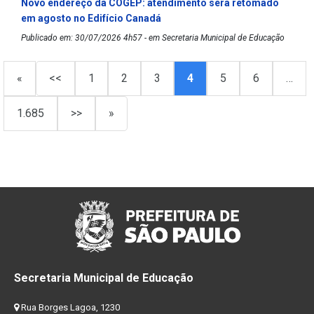
Novo endereço da COGEP: atendimento será retomado
em agosto no Edifício Canadá
Publicado em: 30/07/2026 4h57 - em Secretaria Municipal de Educação
«
<<
1
2
3
4
5
6
…
1.685
>>
»
Secretaria Municipal de Educação
Rua Borges Lagoa, 1230