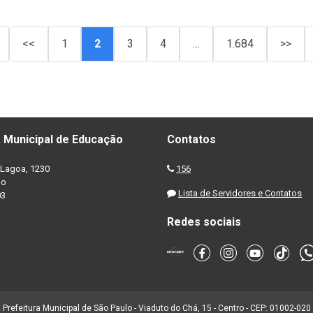
<<
1
2
3
4
…
1.684
>>
 Municipal de Educação
Contatos
Lagoa, 1230
156
no
Lista de Servidores e Contatos
03
Redes sociais
Prefeitura Municipal de São Paulo - Viaduto do Chá, 15 - Centro - CEP: 01002-020