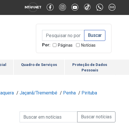
Alternar Alto Contraste
Alternar Tamanho da Fonte
Campo de Busca de inform
Campo de Busca de informações
Enviar a Busca
Por:
Páginas
Notícias
cial
Quadro de Serviços
Proteção de Dados
Pessoais
taquera
/
Jaçanã/Tremembé
/
Penha
/
Pirituba
Campo de Busca de informações
Enviar a Busca de Notícia
Campo de Busca de Notícias