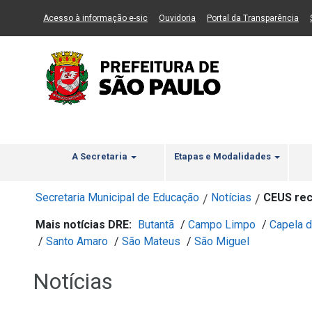
Ir ao Conteúdo
1
Ir para menu principal
2
Ir para busca
3
(Link para um novo sítio)
(Link para um novo sítio)
(Li
Acesso à informação e-sic
Ouvidoria
Portal da Transparência
A Secretaria
Etapas e Modalidades
Secretaria Municipal de Educação
Notícias
CEUS rec
/
/
Mais notícias DRE:
Butantã
/
Campo Limpo
/
Capela d
/
Santo Amaro
/
São Mateus
/
São Miguel
Notícias