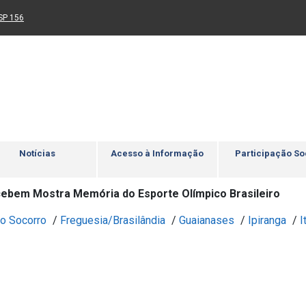
Ir para rodapé
4
Acessibilidade
5
nk para um novo sítio)
(Link para um novo sítio)
SP 156
Notícias
Acesso à Informação
Participação So
ebem Mostra Memória do Esporte Olímpico Brasileiro
o Socorro
/
Freguesia/Brasilândia
/
Guaianases
/
Ipiranga
/
I