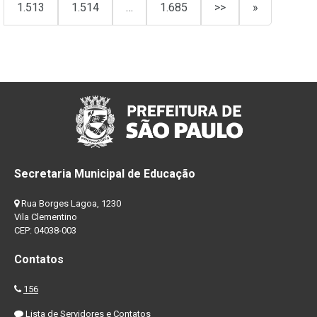
1.513
1.514
…
1.685
>>
»
Secretaria Municipal de Educação
Rua Borges Lagoa, 1230
Vila Clementino
CEP: 04038-003
Contatos
156
Lista de Servidores e Contatos