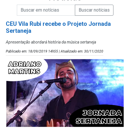
Campo de Busca de informações
Enviar a Busca de Notícias
Campo de Busca de Notícias
CEU Vila Rubi recebe o Projeto Jornada
Sertaneja
Apresentação abordará história da música sertaneja
Publicado em: 18/09/2019 14h55 | Atualizado em: 30/11/2020