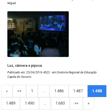
Miguel
Luz, câmera e pipoca
Publicado em: 25/04/2016 4h22 - em Diretoria Regional de Educação
Capela do Socorro
«
<<
1
…
1.486
1.487
1.488
1.489
1.490
…
1.683
>>
»