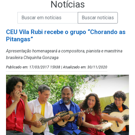
Notícias
Campo de Busca de informações
Enviar a Busca de Notícias
Campo de Busca de Notícias
CEU Vila Rubi recebe o grupo “Chorando as
Pitangas”
Apresentação homenageará a compositora, pianista e maestrina
brasileira Chiquinha Gonzaga
Publicado em: 17/03/2017 15h38 | Atualizado em: 30/11/2020