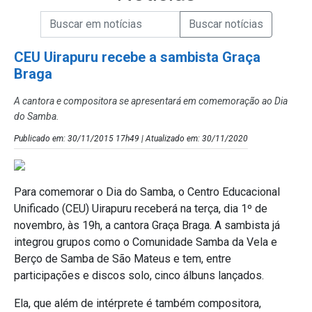
Campo de Busca de informações
Enviar a Busca de Notícias
Campo de Busca de Notícias
CEU Uirapuru recebe a sambista Graça
Braga
A cantora e compositora se apresentará em comemoração ao Dia
do Samba.
Publicado em: 30/11/2015 17h49 | Atualizado em: 30/11/2020
Para comemorar o Dia do Samba, o Centro Educacional
Unificado (CEU) Uirapuru receberá na terça, dia 1º de
novembro, às 19h, a cantora Graça Braga. A sambista já
integrou grupos como o Comunidade Samba da Vela e
Berço de Samba de São Mateus e tem, entre
participações e discos solo, cinco álbuns lançados.
Ela, que além de intérprete é também compositora,