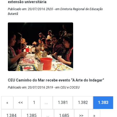
extensão universitária
Publicado em: 20/07/2016 2h20 - em Diretoria Regional de Educação
Butantã
CEU Caminho do Mar recebe evento “A Arte do Indagar”
Publicado em: 20/07/2016 2h19 - em CEU e COCEU
«
<<
1
…
1.381
1.382
1.383
1.384
1.385
…
1.685
>>
»