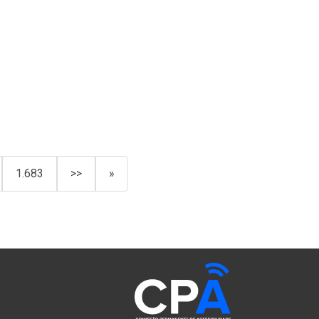
1.683
>>
»