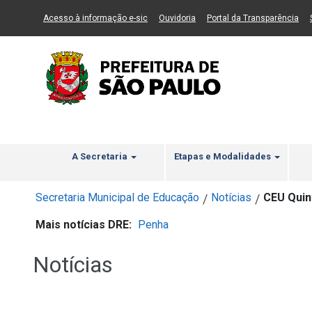
Ir ao Conteúdo
1
Ir para menu principal
2
Ir para busca
3
(Link para um novo sítio)
(Link para um novo sítio)
(Li
Acesso à informação e-sic
Ouvidoria
Portal da Transparência
A Secretaria
Etapas e Modalidades
Secretaria Municipal de Educação
Notícias
CEU Quin
/
/
Mais notícias DRE:
Penha
Notícias