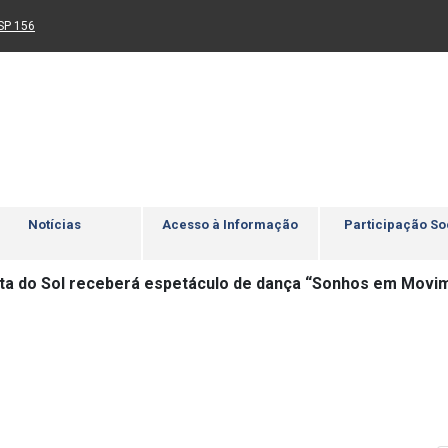
Ir para rodapé
4
Acessibilidade
5
nk para um novo sítio)
(Link para um novo sítio)
SP 156
Notícias
Acesso à Informação
Participação So
ta do Sol receberá espetáculo de dança “Sonhos em Movi