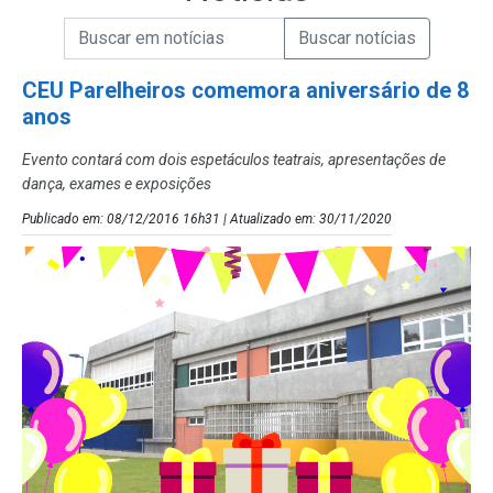
Campo de Busca de informações
Enviar a Busca de Notícias
Campo de Busca de Notícias
CEU Parelheiros comemora aniversário de 8
anos
Evento contará com dois espetáculos teatrais, apresentações de
dança, exames e exposições
Publicado em: 08/12/2016 16h31 | Atualizado em: 30/11/2020