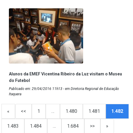
Alunos da EMEF Vicentina Ribeiro da Luz visitam o Museu
do Futebol
Publicado em: 29/04/2016 11h13 - em Diretoria Regional de Educação
Itaquera
«
<<
1
…
1.480
1.481
1.482
1.483
1.484
…
1.684
>>
»