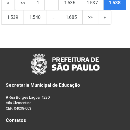
«
<<
1
…
1.536
1.537
1.538
1.539
1.540
…
1.685
>>
»
Secretaria Municipal de Educação
Rua Borges Lagoa, 1230
Vila Clementino
CEP: 04038-003
Contatos